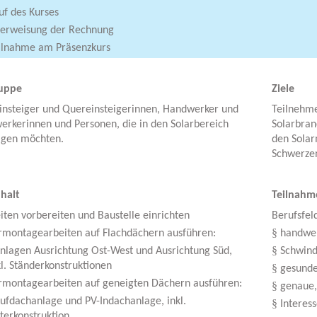
uf des Kurses
erweisung der Rechnung
ilnahme am Präsenzkurs
ruppe
Ziele
insteiger und Quereinsteigerinnen, Handwerker und
Teilnehmen
rkerinnen und Personen, die in den Solarbereich
Solarbran
igen möchten.
den Sola
Schwerzen
nhalt
Teilnahm
iten vorbereiten und Baustelle einrichten
Berufsfel
§
rmontagearbeiten auf Flachdächern ausführen:
handwer
§
nlagen Ausrichtung Ost-West und Ausrichtung Süd,
Schwind
kl. Ständerkonstruktionen
§
gesunde
rmontagearbeiten auf geneigten Dächern ausführen:
§
genaue,
ufdachanlage und PV-Indachanlage, inkl.
§
Interes
terkonstruktion