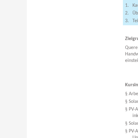
1.
Ka
2.
Üb
3.
Te
Zielg
Quere
Handwe
einste
Kursi
§
Arbe
§
Sola
§
PV-A
in
§
Sola
§
PV-A
Un