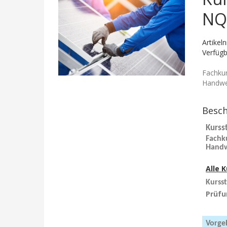
NQR
Artikel
Verfügb
Fachkur
Handwer
Besc
Kurss
Fachk
Handw
Alle 
Kurs
st
Prüfu
Vorge