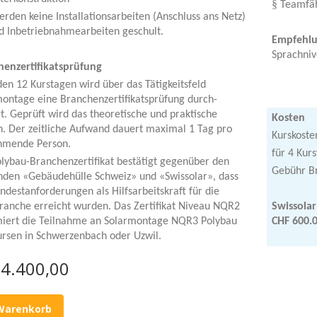
§
Teamfäh
erden keine Installationsarbeiten (Anschluss ans Netz)
d Inbetriebnahmearbeiten geschult.
Empfehlu
Sprachniv
henzertifikatsprüfung
en 12 Kurstagen wird über das Tätigkeitsfeld
ontage eine Branchenzertifikatsprüfung durch-
t. Geprüft wird das theoretische und praktische
Kosten
. Der zeitliche Aufwand dauert maximal 1 Tag pro
Kurskoste
ehmende Person.
für 4 Kur
lybau-Branchenzertifikat bestätigt gegenüber den
Gebühr Br
nden «Gebäudehülle Schweiz» und «Swissolar», dass
ndestanforderungen als Hilfsarbeitskraft für die
ranche erreicht wurden. Das Zertifikat Niveau NQR2
Swissola
imiert die Teilnahme an Solarmontage NQR3 Polybau
CHF 600.
rsen in Schwerzenbach oder Uzwil.
4.400,00
Warenkorb