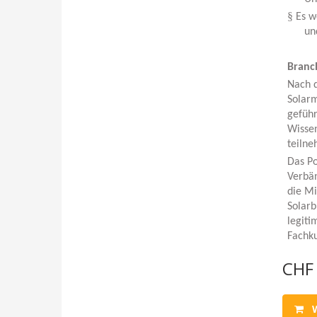
§
Es w
un
Branc
Nach d
Solarm
geführ
Wissen
teiln
Das Po
Verbä
die Mi
Solarb
legit
Fachku
CHF 